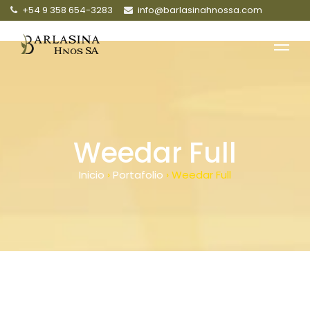
+54 9 358 654-3283
info@barlasinahnossa.com
Weedar Full
Inicio
›
Portafolio
›
Weedar Full