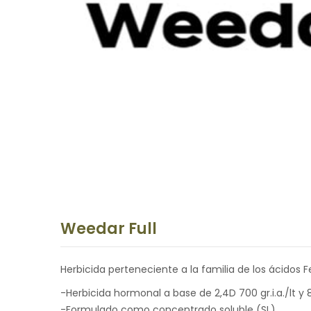
Weedar Full
Herbicida perteneciente a la familia de los ácidos F
-Herbicida hormonal a base de 2,4D 700 gr.i.a./lt y 8
-Formulado como concentrado soluble (SL).