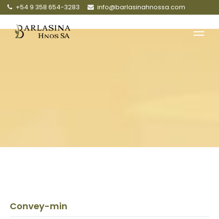
+54 9 358 654-3283
info@barlasinahnossa.com
Convey-min