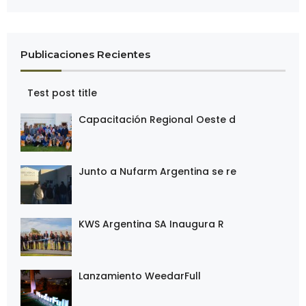
v
i
g
Publicaciones Recientes
a
t
Test post title
i
o
Capacitación Regional Oeste d
n
Junto a Nufarm Argentina se re
KWS Argentina SA Inaugura R
Lanzamiento WeedarFull