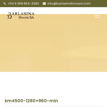
+54 9 358 654-3283
info@barlasinahnossa.com
km4500-1280×960-min