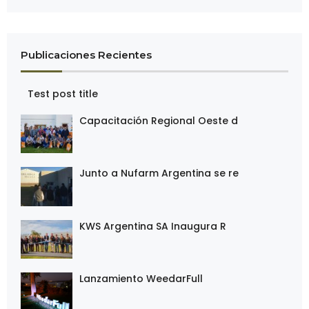
v
i
g
Publicaciones Recientes
a
t
Test post title
i
o
Capacitación Regional Oeste d
n
Junto a Nufarm Argentina se re
KWS Argentina SA Inaugura R
Lanzamiento WeedarFull